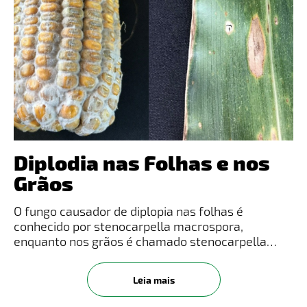
Diplodia nas Folhas e nos
Grãos
O fungo causador de diplopia nas folhas é
conhecido por stenocarpella macrospora,
enquanto nos grãos é chamado stenocarpella
maydis, embora a stenocarpella macrospora
também possa ocorrer nos grãos. Os fungos
Leia mais
sobrevivem em restos culturais de milho por vá