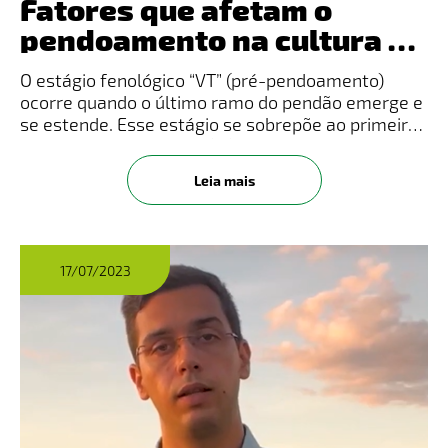
Fatores que afetam o
pendoamento na cultura do
milho
O estágio fenológico “VT” (pré-pendoamento)
ocorre quando o último ramo do pendão emerge e
se estende. Esse estágio se sobrepõe ao primeiro
do período reprodutivo (R1), quando os “cabelos de
milho” (estilo-estigmas) visíveis aparecem antes
Leia mais
do surgimento t
17/07/2023