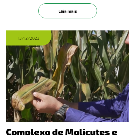
nematoides. Os sintomas mais característicos nas
lavouras são: aparecimento de reboleiras dentro
Leia mais
dos talhões com plantas
13/12/2023
Complexo de Molicutes e