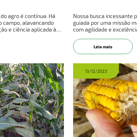
do agro é contínua. Há
Nossa busca incessante po
m o campo, alavancando
guiada por uma missão ma
ão e ciência aplicada à
com agilidade e excelênci
e sementes, entregamos
humanidade. Nascemos na 
maio
Leia mais
13/12/2023