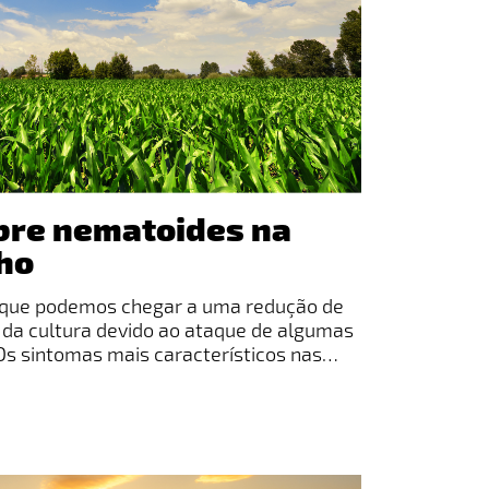
bre nematoides na
lho
que podemos chegar a uma redução de
 da cultura devido ao ataque de algumas
Os sintomas mais característicos nas
to de reboleiras dentro dos talhões com