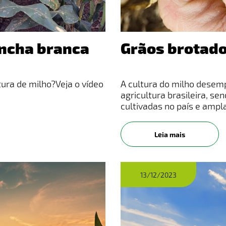
ancha branca
Grãos brotado
ra de milho?​Veja o vídeo
A cultura do milho desemp
agricultura brasileira, se
cultivadas no país e ampl
estados (MAPA e IBGE). O 
em grande
Leia mais
13/12/2023