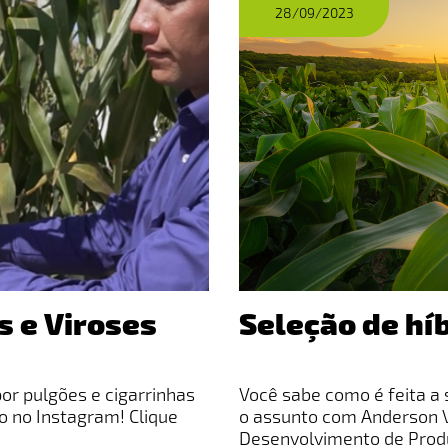
28/09/2023
 e Viroses
Seleção de hí
or pulgões e cigarrinhas
Você sabe como é feita a 
to no Instagram! Clique
o assunto com Anderson V
Desenvolvimento de Produ