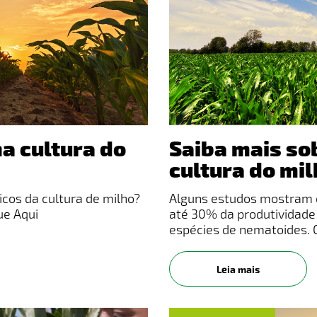
a cultura do
Saiba mais so
cultura do mi
icos da cultura de milho?​
Alguns estudos mostram 
ue Aqui
até 30% da produtividade
espécies de nematoides. 
lavouras são: aparecimen
plantas
Leia mais