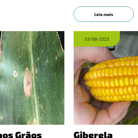
completo no Instagram! C
Leia mais
03/08/2023
 nos Grãos
Giberela