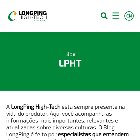
CN
Sobre Nós
Blog
LPHT
Produtos
Campo e Conhecimento
Blog
Contato
A
LongPing High-Tech
está sempre presente na
Serviços
vida do produtor. Aqui você acompanha as
informações mais importantes, relevantes e
Franquias
atualizadas sobre diversas culturas. O Blog
LongPing é feito por
especialistas que entendem
Carreiras