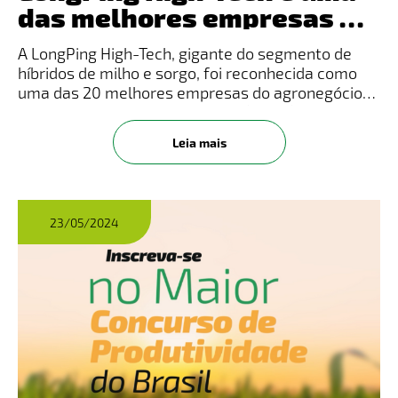
das melhores empresas do
agronegócio segundo o
A LongPing High-Tech, gigante do segmento de
GPTW
híbridos de milho e sorgo, foi reconhecida como
uma das 20 melhores empresas do agronegócio
no ranking Great Place to Work (GPTW) 2024,
alcançando a 15ª posição na categoria “Grandes
Leia mais
Empresas”. A premiação dest
23/05/2024