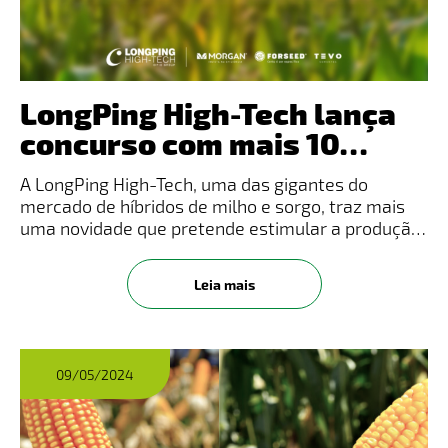
LongPing High-Tech lança
concurso com mais 10
milhões em prêmios para
A LongPing High-Tech, uma das gigantes do
recordes de produtividade
mercado de híbridos de milho e sorgo, traz mais
de milho do Brasil
uma novidade que pretende estimular a produção
nacional de milho: o lançamento do seu concurso
de produtividade. A premiação tem como objetivo
Leia mais
reconhecer os agricult
09/05/2024