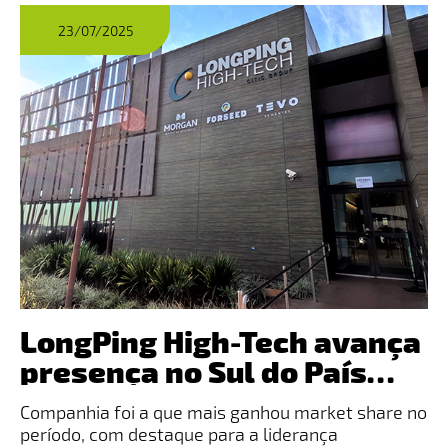
23/07/2025
LongPing High-Tech avança
presença no Sul do País
durante safra de verão
Companhia foi a que mais ganhou market share no
24/25, aponta Kynetec
período, com destaque para a liderança