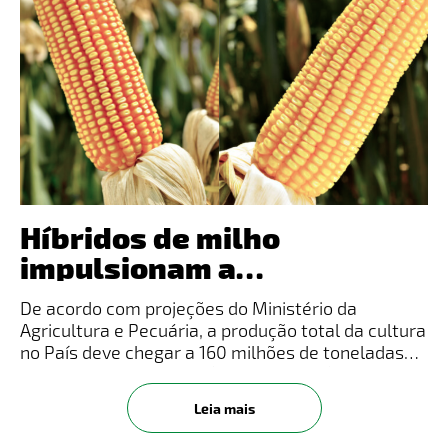
Híbridos de milho
impulsionam a
produtividade de lavouras
De acordo com projeções do Ministério da
brasileiras
Agricultura e Pecuária, a produção total da cultura
no País deve chegar a 160 milhões de toneladas
nos próximos dez anos (safra 2032/33), uma alta
de 27% em relação à produção de 2022/23.E, para
Leia mais
atender a essa dema