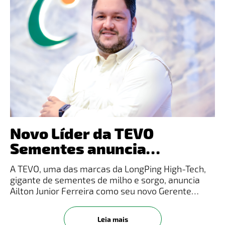
Novo Líder da TEVO
Sementes anuncia
Franquias dentre as
A TEVO, uma das marcas da LongPing High-Tech,
mudanças estratégicas
gigante de sementes de milho e sorgo, anuncia
Ailton Junior Ferreira como seu novo Gerente
Nacional de Marketing. Ferreira, que atuava
regionalmente em Marketing pela Morgan, agora
Leia mais
assume a responsabilidade de