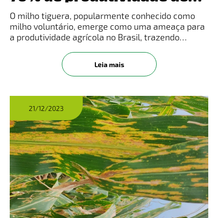
milho na safrinha
O milho tiguera, popularmente conhecido como
milho voluntário, emerge como uma ameaça para
a produtividade agrícola no Brasil, trazendo
consequências significativas para o cultivo de
milho, em especial na safrinha. Este fenômeno,
Leia mais
caracterizado pelo cresci
21/12/2023