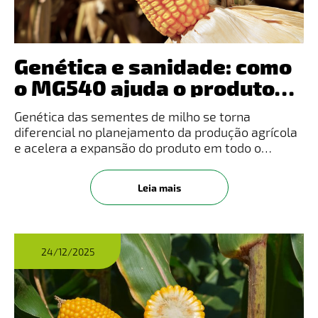
Genética e sanidade: como
o MG540 ajuda o produtor a
enfrentar a os desafios
Genética das sementes de milho se torna
climáticos
diferencial no planejamento da produção agrícola
e acelera a expansão do produto em todo o
Brasil.A escalada do milho brasileiro a patamares
históricos de produção, consumo interno e
Leia mais
exportação está consolidando nov
24/12/2025