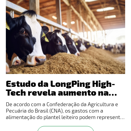
Estudo da LongPing High-
Tech revela aumento na
produção da silagem de
De acordo com a Confederação da Agricultura e
milho com otimização da
Pecuária do Brasil (CNA), os gastos com a
área plantada
alimentação do plantel leiteiro podem representar
mais da metade dos custos operacionais efetivos
(COE). Para garantir a produtividade do rebanho