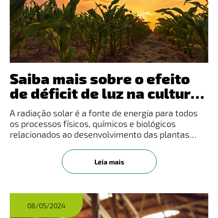
Saiba mais sobre o efeito
de déficit de luz na cultura
do milho
A radiação solar é a fonte de energia para todos
os processos físicos, químicos e biológicos
relacionados ao desenvolvimento das plantas
(TAIZ et al., 2017). Grande parte da matéria seca do
milho (90%) provem da fixação de CO2 pelo
Leia mais
processo da fotossíntes
08/05/2024