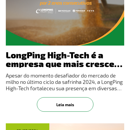
LongPing High-Tech é a
empresa que mais cresce
em participação de
Apesar do momento desafiador do mercado de
mercado pelo segundo ano
milho no último ciclo da safrinha 2024, a LongPing
consecutivo na Safrinha
High-Tech fortaleceu sua presença em diversas
regiões, registrando o maior crescimento do
2024
mercado com um aumento de 5% em market
Leia mais
share nos últimos dois anos dura