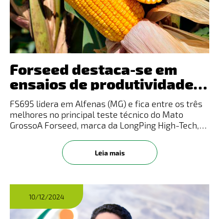
Forseed destaca-se em
ensaios de produtividade
no Sul de Minas e em Mato
FS695 lidera em Alfenas (MG) e fica entre os três
Grosso
melhores no principal teste técnico do Mato
GrossoA Forseed, marca da LongPing High-Tech,
celebra dois importantes resultados alcançados
por um de seus híbridos, reforçando o
Leia mais
desempenho consistente e a ada
10/12/2024