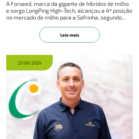
nacional e expande
A Forseed, marca da gigante de híbridos de milho
portfólio
e sorgo LongPing High-Tech, alcançou a 4ª posição
no mercado de milho para a Safrinha, segundo
dados do estudo FarmTrak – Mercado Safrinha
2024, realizado pela consultoria agrícola Kynetec.
Leia mais
A marca subiu tr
27/09/2024