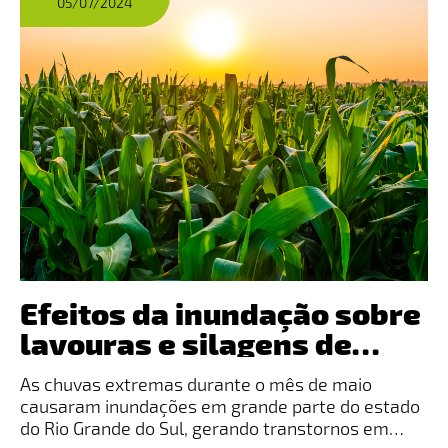
05/07/2024
Efeitos da inundação sobre
lavouras e silagens de
milho: como minimizar os
As chuvas extremas durante o mês de maio
efeitos
causaram inundações em grande parte do estado
do Rio Grande do Sul, gerando transtornos em