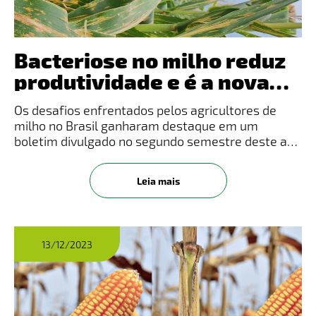
Bacteriose no milho reduz
produtividade e é a nova
preocupação dos
Os desafios enfrentados pelos agricultores de
produtores rurais no sul do
milho no Brasil ganharam destaque em um
País
boletim divulgado no segundo semestre deste ano
pela Companhia Nacional de Abastecimento
(Conab). O documento revela que as atuais
Leia mais
condições das plantações estão sendo
13/12/2023