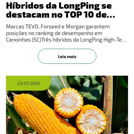
Híbridos da LongPing se
destacam no TOP 10 de
Silagem na Safra
Marcas TEVO, Forseed e Morgan garantem
2024/2025
posições no ranking de desempenho em
Canoinhas (SC)Três híbridos da LongPing High-Tech
estão entre os melhores no ranking TOP 10 de
Silagem na Safra 2024/2025, em ensaio realizado
Leia mais
em Canoinhas (SC), com plantio em se
23/07/2025