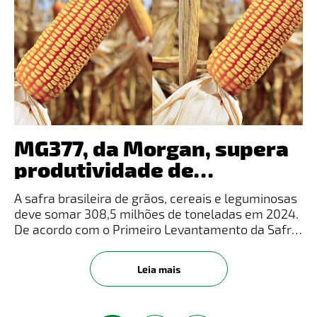
MG377, da Morgan, supera
produtividade de
principais concorrentes no
A safra brasileira de grãos, cereais e leguminosas
Sul do País
deve somar 308,5 milhões de toneladas em 2024.
De acordo com o Primeiro Levantamento da Safra
de Grãos 2023/2024 realizado pela&nbsp; Conab
(Companhia Nacional de Abastecimento) o cultivo
Leia mais
do milho no 1º c