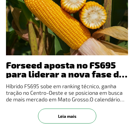
Forseed aposta no FS695
para liderar a nova fase da
safrinha em Mato Grosso
Híbrido FS695 sobe em ranking técnico, ganha
tração no Centro-Oeste e se posiciona em busca
de mais mercado em Mato Grosso.O calendário
2024/25 reviu a importância do milho no
agronegócio brasileiro. AConab projeta safra
Leia mais
recorde de 350,2 milhões de tonela