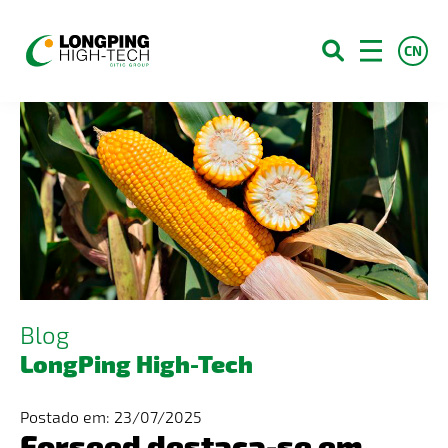
CN
Sobre Nós
Produtos
Campo e Conhecimento
Blog
Contato
Blog
Serviços
LongPing High-Tech
Franquias
Postado em: 23/07/2025
Carreiras
Forseed destaca-se em